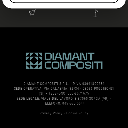
DIAMANT COMPOSITI S.R.L. - P.IVA 03641800234
SEDE OPERATIVA: VIA CALABRIA, 32/34 - 53036 POGGIBONSI
(SI) - TELEFONO:
055-8071675
SEDE LEGALE: VIALE DEL LAVORO, 8 37060 SORGÀ (VR) -
TELEFONO:
045 665 5044
Privacy Policy
-
Cookie Policy