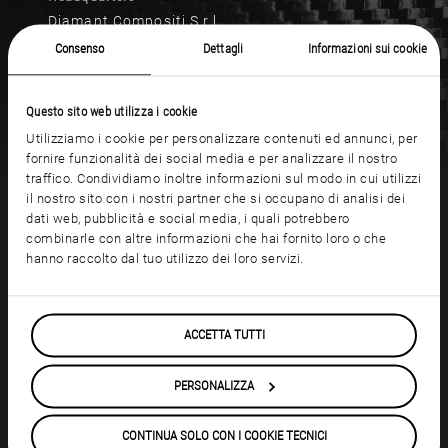
Diamant Compositi S.r.l.
P.IVA 03641800234
Consenso
Dettagli
Informazioni sui cookie
Via Calabria, 32/34
53036 Poggibonsi (SI)
Questo sito web utilizza i cookie
+39 055-8071675
Utilizziamo i cookie per personalizzare contenuti ed annunci, per
info@diamantcompositi.com
fornire funzionalità dei social media e per analizzare il nostro
traffico. Condividiamo inoltre informazioni sul modo in cui utilizzi
il nostro sito con i nostri partner che si occupano di analisi dei
dati web, pubblicità e social media, i quali potrebbero
Registered office
combinarle con altre informazioni che hai fornito loro o che
Viale del Lavoro, 8
hanno raccolto dal tuo utilizzo dei loro servizi.
37060 Sorgà (VR)
+39 045-6655044
ACCETTA TUTTI
RICHIEDI INFORMAZIONI
PERSONALIZZA
CONTINUA SOLO CON I COOKIE TECNICI